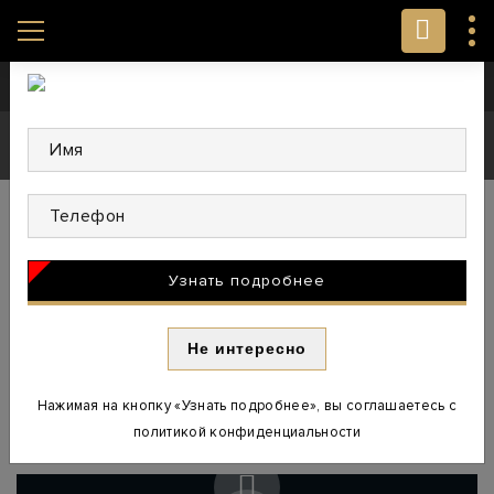
Главная
Новости
Halloween в Gym City - Gym City
Имя
Телефон
Halloween в Gym City
Узнать подробнее
Не интересно
Нажимая на кнопку «Узнать подробнее», вы соглашаетесь с
Кусочек нашего атмосферного вечера!!
политикой конфиденциальности